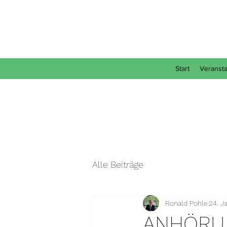
Start
Veransta
Alle Beiträge
Ronald Pohle
24. J
ANHÖRU