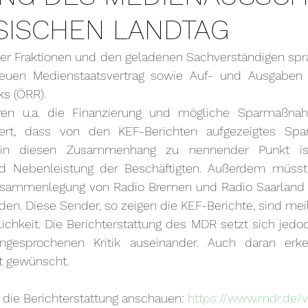
SISCHEN LANDTAG
ler Fraktionen und den geladenen Sachverständigen spra
uen Medienstaatsvertrag sowie Auf- und Ausgaben d
ks (ÖRR).
aren u.a. die Finanzierung und mögliche Sparmaßnah
iert, dass von den KEF-Berichten aufgezeigtes Sparp
 in diesen Zusammenhang zu nennender Punkt ist
nd Nebenleistung der Beschäftigten. Außerdem müsste
usammenlegung von Radio Bremen und Radio Saarland 
en. Diese Sender, so zeigen die KEF-Berichte, sind meil
lichkeit. Die Berichterstattung des MDR setzt sich jedoc
ngesprochenen Kritik auseinander. Auch daran erke
ht gewünscht.
 die Berichterstattung anschauen: 
https://www.mdr.de/