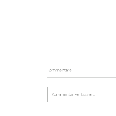
Kommentare
Kommentar verfassen...
16 Jahre Saxonia beim
Althener Frühlingsfest